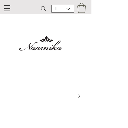
ILS (₪)