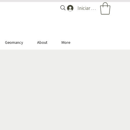
Iniciar sesión
Geomancy
About
More
מ